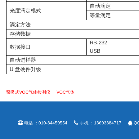
自动滴定
光度滴定模式
等量滴定
滴定方法
存储数据
RS-232
数据接口
USB
自动进样器
U 盘硬件升级
泵吸式VOC气体检测仪
VOC气体



电话 ：010-84459554
手机 ：13693384717
QQ