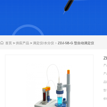
首页
>
供应产品
>
滴定仪/水分仪
ZDJ-5B-G 型自动滴定仪
>
Z
产
产
品
型
价