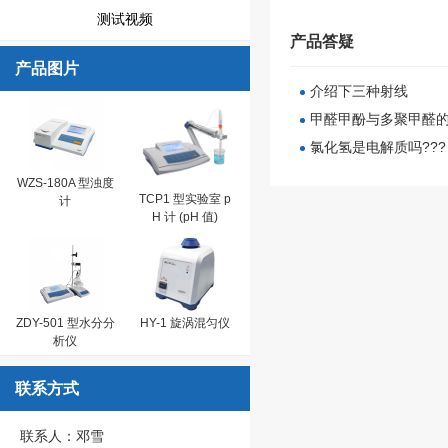
测试视频
产品答疑
产品图片
介绍下三种射线
甲醛甲酚与多聚甲醛的
氯化氢是电解质吗???
WZS-180A 型浊度
TCP1 型实验室 p
计
H 计 (pH 值)
ZDY-501 型水分分
HY-1 旋涡混匀仪
析仪
联系方式
联系人：邓雪