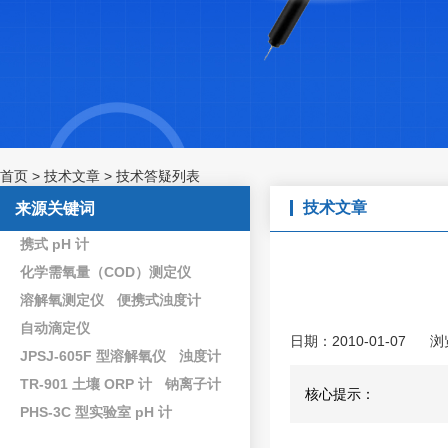
首页
>
技术文章
>
技术答疑列表
技术文章
来源关键词
携式 pH 计
化学需氧量（COD）测定仪
溶解氧测定仪
便携式浊度计
自动滴定仪
日期：2010-01-07
浏
JPSJ-605F 型溶解氧仪
浊度计
TR-901 土壤 ORP 计
钠离子计
核心提示：
PHS-3C 型实验室 pH 计